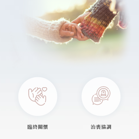
臨終關懷
治喪協調